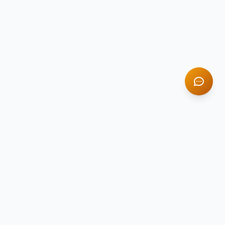
TITAN STONE
TS
Натуральный камень премиум-класса
Компания Titan Stone — ведущий поставщик