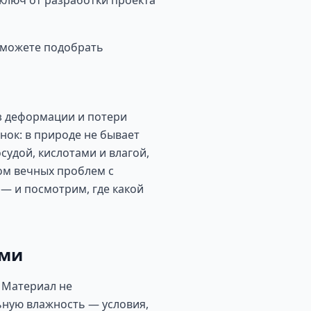
ключ от разработки проекта
ы можете подобрать
ез деформации и потери
нок: в природе не бывает
судой, кислотами и влагой,
ком вечных проблем с
 — и посмотрим, где какой
ями
 Материал не
ьную влажность — условия,