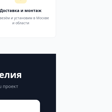
Доставка и монтаж
везём и установим в Москве
и области
делия
ш проект