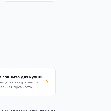
 гранита для кухни
ницы из натурального
альная прочность,
арапинам, высоким
лаге. Изготовление на