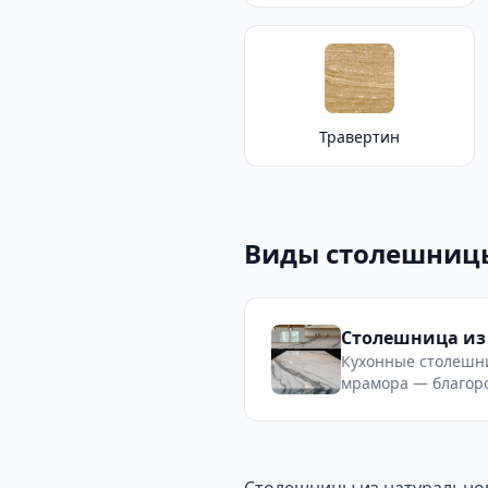
Травертин
Виды столешниц
Столешница из
Кухонные столешн
мрамора — благор
рисунок, термосто
изготовление по р