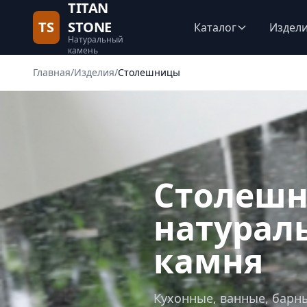
TITAN
TS
STONE
Каталог
Издел
Натуральный
камень
Главная
/
Изделия
/
Столешницы
Столешн
натурал
камня
Кухонные, ванные, барн