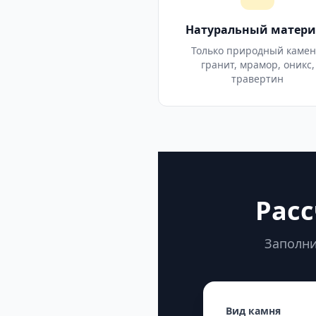
Натуральный матери
Только природный камен
гранит, мрамор, оникс,
травертин
Расс
Заполни
Вид камня