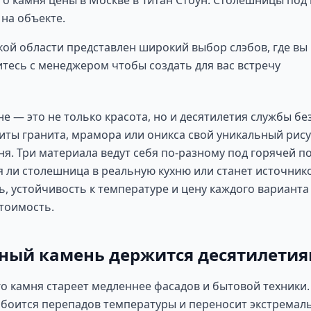
о камня цены в Москве в Титан Стоун. Столешницы под 
 на объекте.
кой области представлен широкий выбор слэбов, где в
тесь с менеджером чтобы создать для вас встречу
е — это не только красота, но и десятилетия службы б
иты гранита, мрамора или оникса свой уникальный рису
ня. Три материала ведут себя по-разному под горячей по
ся ли столешница в реальную кухню или станет источни
, устойчивость к температуре и цену каждого варианта
тоимость.
ный камень держится десятилети
о камня стареет медленнее фасадов и бытовой техники.
е боится перепадов температуры и переносит экстремал