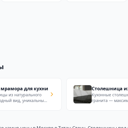
ы
 мрамора для кухни
Столешница из
ицы из натурального
Кухонные столеш
одный вид, уникальный
гранита — максим
йкость. Индивидуальное
устойчивость к ц
азмерам.
температурам и в
заказ.