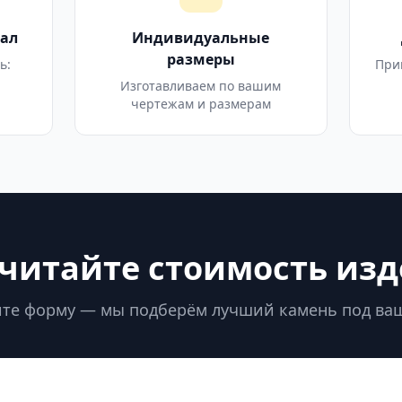
ал
Индивидуальные
размеры
ь:
При
Изготавливаем по вашим
чертежам и размерам
читайте стоимость из
те форму — мы подберём лучший камень под ва