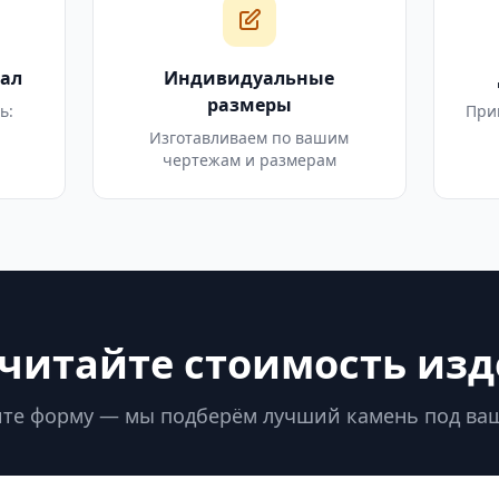
ал
Индивидуальные
размеры
ь:
При
Изготавливаем по вашим
чертежам и размерам
читайте стоимость из
те форму — мы подберём лучший камень под ва