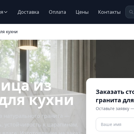
ия
Доставка
Оплата
Цены
Контакты
ля кухни
ица из
Заказать с
для кухни
гранита для
Оставьте заявку 
 натурального гранита —
, устойчивость к царапинам,
влаге. Изготовление на заказ.