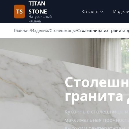
TITAN
TS
STONE
Каталог
Издел
Натуральный
камень
Главная
/
Изделия
/
Столешницы
/
Столешница из гранита д
Столешн
гранита 
Кухонные столешницы из
максимальная прочность
высоким температурам и 