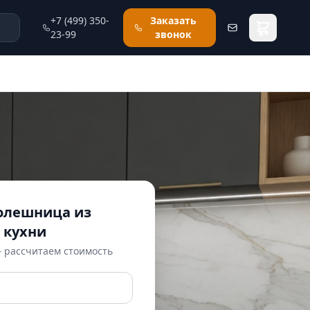
+7 (499) 350-
Заказать
23-99
звонок
толешница из
 кухни
— рассчитаем стоимость