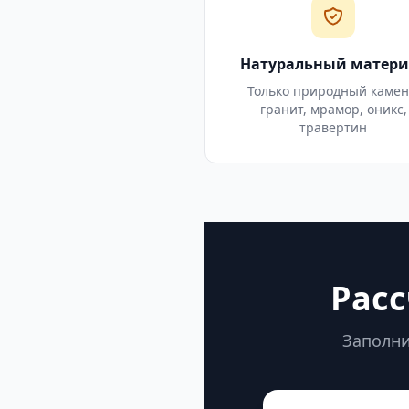
Натуральный матери
Только природный камен
гранит, мрамор, оникс,
травертин
Расс
Заполни