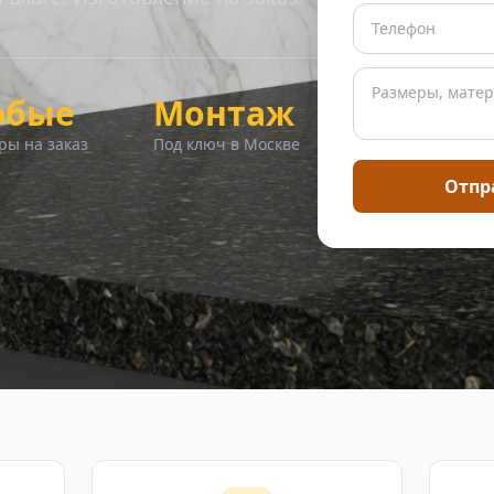
юбые
Монтаж
ры на заказ
Под ключ в Москве
Отпр