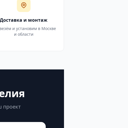
Доставка и монтаж
везём и установим в Москве
и области
делия
ш проект