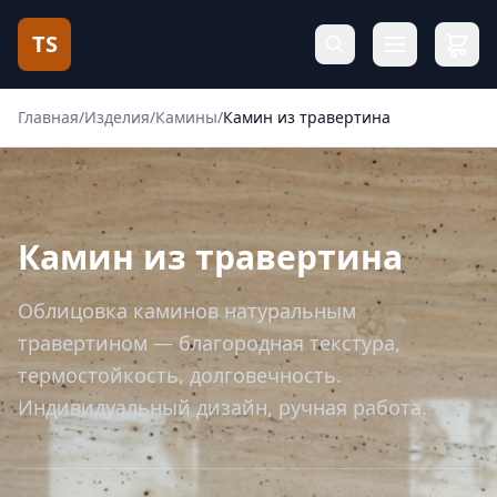
TS
Главная
/
Изделия
/
Камины
/
Камин из травертина
Камин из травертина
Облицовка каминов натуральным
травертином — благородная текстура,
термостойкость, долговечность.
Индивидуальный дизайн, ручная работа.