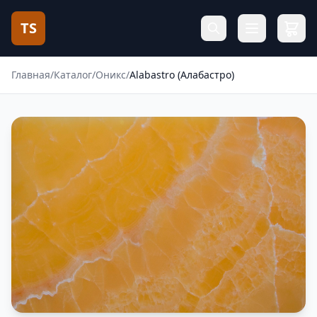
TS
Главная
/
Каталог
/
Оникс
/
Alabastro (Алабастро)