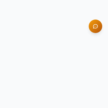
TITAN STONE
TS
Натуральный камень премиум-класса
Компания Titan Stone — ведущий поставщик
натурального камня в России с 2014 года.
Гранит, мрамор, оникс и травертин для
вашего интерьера.