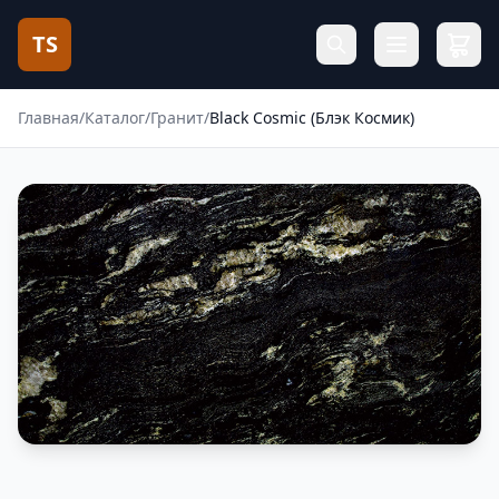
TS
Главная
/
Каталог
/
Гранит
/
Black Cosmic (Блэк Космик)
Фотогалерея