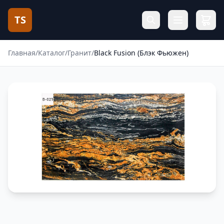
TS
Главная
/
Каталог
/
Гранит
/
Black Fusion (Блэк Фьюжен)
Фотогалерея