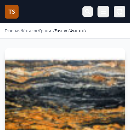
TS
Главная
/
Каталог
/
Гранит
/
Fusion (Фьюжн)