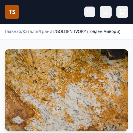
TS
Главная
/
Каталог
/
Гранит
/
GOLDEN IVORY (Голден Айвори)