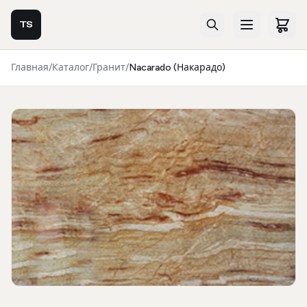
TS
Главная
/
Каталог
/
Гранит
/
Nacarado (Накарадо)
Фотогалерея