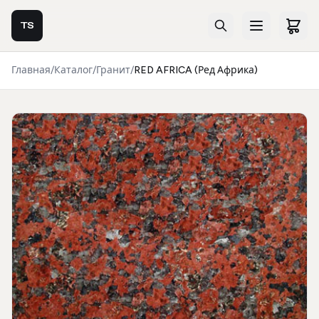
TS
Главная
/
Каталог
/
Гранит
/
RED AFRICA (Ред Африка)