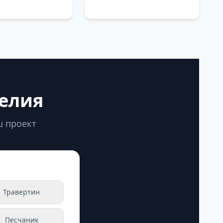
делия
ш проект
Травертин
Песчаник