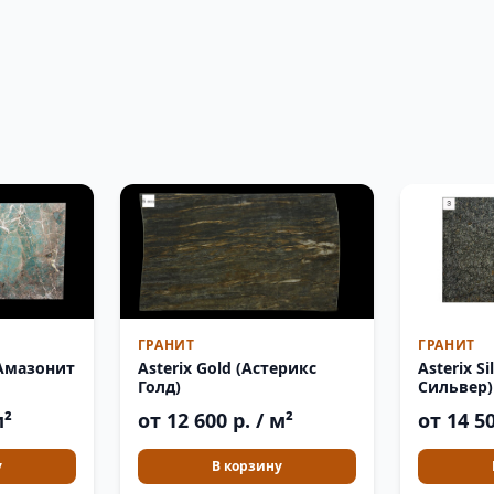
ГРАНИТ
ГРАНИТ
(Амазонит
Asterix S
Asterix Gold (Астерикс
Сильвер)
Голд)
м²
от 14 50
от 12 600 р. / м²
у
В корзину