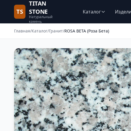
TITAN
TS
STONE
Каталог
Издел
Натуральный
камень
Главная
/
Каталог
/
Гранит
/
ROSA BETA (Роза Бета)