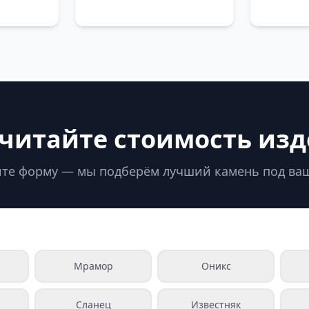
читайте стоимость из
те форму — мы подберём лучший камень под ва
Мрамор
Оникс
Сланец
Известняк