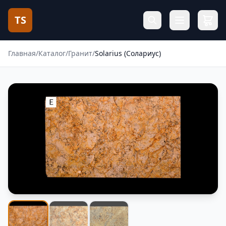
TS
Главная
/
Каталог
/
Гранит
/
Solarius (Солариус)
Фотогалерея