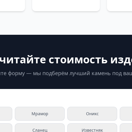
читайте стоимость из
те форму — мы подберём лучший камень под ва
Мрамор
Оникс
Сланец
Известняк