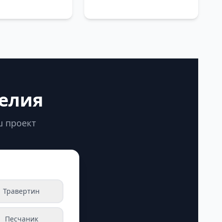
делия
ш проект
Травертин
Песчаник