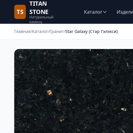
TITAN
TS
STONE
Каталог
Издел
Натуральный
камень
Главная
/
Каталог
/
Гранит
/
Star Galaxy (Стар Гэлэкси)