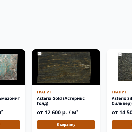
ГРАНИТ
ГРАНИТ
(Амазонит
Asterix S
Asterix Gold (Астерикс
Сильвер)
Голд)
м²
от 14 50
от 12 600 р. / м²
у
В корзину