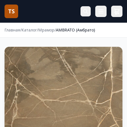
TS
Главная
/
Каталог
/
Мрамор
/
AMBRATO (Амбрато)