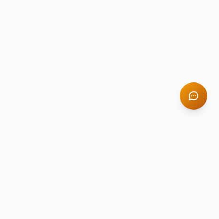
TITAN STONE
TS
Натуральный камень премиум-класса