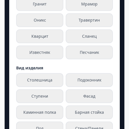
Гранит
Мрамор
Оникс
Травертин
Кварцит
Сланец
Известняк
Песчаник
Вид изделия
Столешница
Подоконник
Ступени
Фасад
Каминная полка
Барная стойка
Пол
Стена/Панели