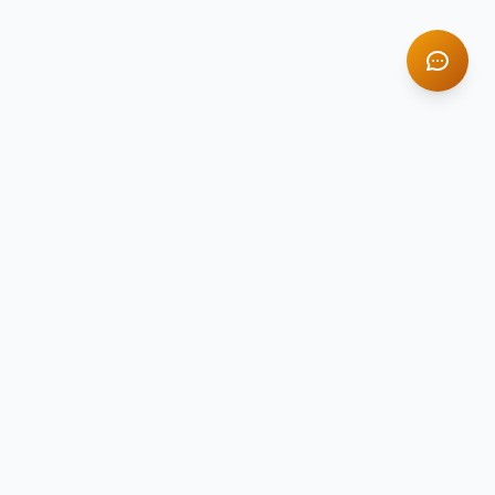
TITAN STONE
TS
Натуральный камень премиум-класса
Компания Titan Stone — ведущий поставщик
натурального камня в России с 2014 года.
Гранит, мрамор, оникс и травертин для
вашего интерьера.