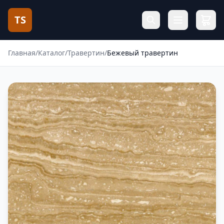
TS
Главная
/
Каталог
/
Травертин
/
Бежевый травертин