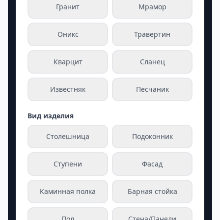
Гранит
Мрамор
Оникс
Травертин
Кварцит
Сланец
Известняк
Песчаник
Вид изделия
Столешница
Подоконник
Ступени
Фасад
Каминная полка
Барная стойка
Пол
Стена/Панели