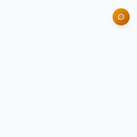
TITAN STONE
TS
Натуральный камень премиум-класса
Компания Titan Stone — ведущий поставщик
натурального камня в России с 2014 года.
Гранит, мрамор, оникс и травертин для
вашего интерьера.