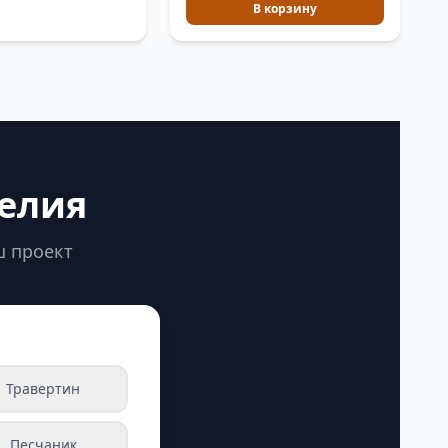
В корзину
делия
ш проект
Травертин
Песчаник