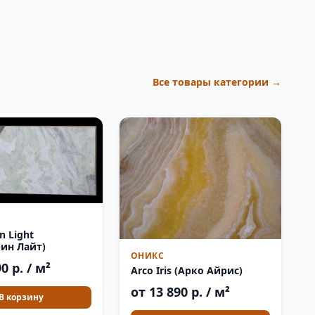
Все товары категории →
n Light
ин Лайт)
ОНИКС
0 р. / м²
Arco Iris (Арко Айрис)
от 13 890 р. / м²
В корзину