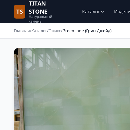
TITAN
TS
STONE
Каталог
Издел
Натуральный
камень
Главная
/
Каталог
/
Оникс
/
Green Jade (Грин Джейд)