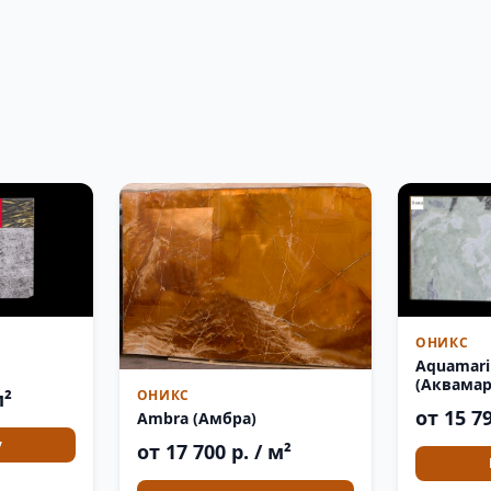
ОНИКС
Aquamari
(Аквамар
м²
ОНИКС
от 15 79
Ambra (Амбра)
у
от 17 700 р. / м²