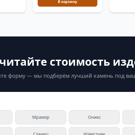
В корзину
читайте стоимость из
те форму — мы подберём лучший камень под ва
Мрамор
Оникс
Сланец
Известняк