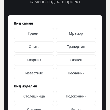
камень под ваш проект
Вид камня
Гранит
Мрамор
Оникс
Травертин
Кварцит
Сланец
Известняк
Песчаник
Вид изделия
Столешница
Подоконник
Ступени
Фасад