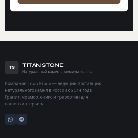
TITAN STONE
TS
Натуральный камень премиум-класса
Компания Titan Stone — ведущий поставщик
натурального камня в России с 2014 года.
Гранит, мрамор, оникс и травертин для
вашего интерьера.