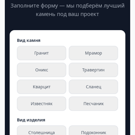
Заполните форму — мы подберём лучший
камень под ваш проект
Вид камня
Гранит
Мрамор
Оникс
Травертин
Кварцит
Сланец
Известняк
Песчаник
Вид изделия
Столешница
Подоконник