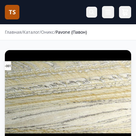
TS
Главная
/
Каталог
/
Оникс
/
Pavone (Павон)