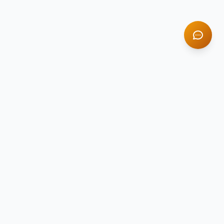
TITAN STONE
TS
Натуральный камень премиум-класса
Компания Titan Stone — ведущий поставщик
натурального камня в России с 2014 года.
Гранит, мрамор, оникс и травертин для
вашего интерьера.