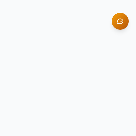
TITAN STONE
TS
Натуральный камень премиум-класса
Компания Titan Stone — ведущий поставщик
натурального камня в России с 2014 года.
Гранит, мрамор, оникс и травертин для
вашего интерьера.