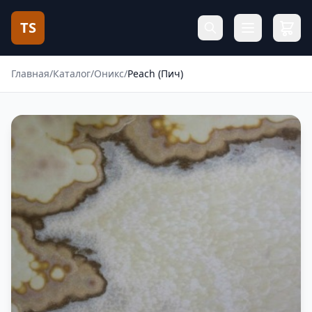
TS
Главная
/
Каталог
/
Оникс
/
Peach (Пич)