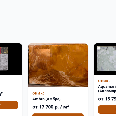
ОНИКС
Aquamari
(Аквамар
м²
ОНИКС
от 15 79
Ambra (Амбра)
у
от 17 700 р. / м²