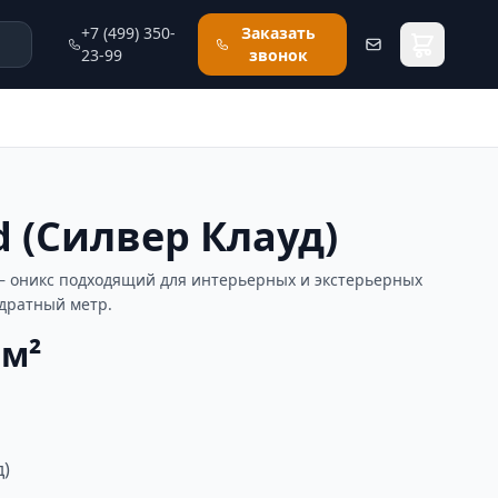
+7 (499) 350-
Заказать
23-99
звонок
ud (Силвер Клауд)
) — оникс подходящий для интерьерных и экстерьерных
адратный метр.
 м²
д)