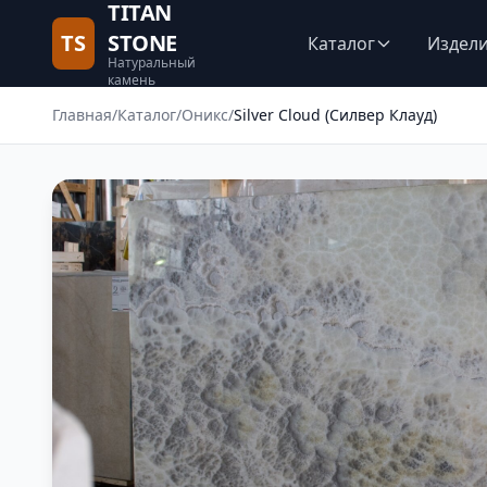
TITAN
TS
STONE
Каталог
Издел
Натуральный
камень
Главная
/
Каталог
/
Оникс
/
Silver Cloud (Силвер Клауд)