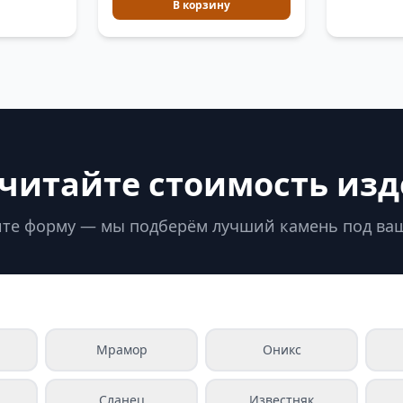
В корзину
читайте стоимость из
те форму — мы подберём лучший камень под ва
Мрамор
Оникс
Сланец
Известняк