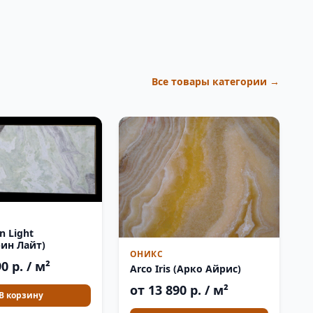
Все товары категории →
n Light
ин Лайт)
ОНИКС
0 р. / м²
Arco Iris (Арко Айрис)
от 13 890 р. / м²
В корзину