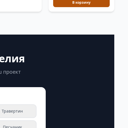
В корзину
делия
ш проект
Травертин
Песчаник