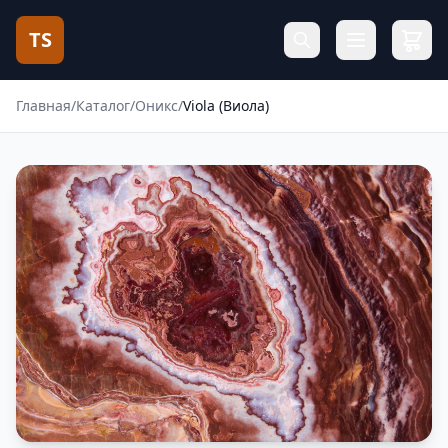
TS
Главная
/
Каталог
/
Оникс
/
Viola (Виола)