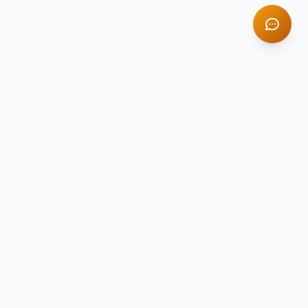
TITAN STONE
TS
Натуральный камень премиум-класса
Компания Titan Stone — ведущий поставщик
натурального камня в России с 2014 года.
Гранит, мрамор, оникс и травертин для
вашего интерьера.