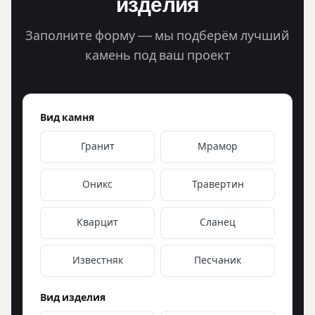
изделия
Заполните форму — мы подберём лучший
камень под ваш проект
Вид камня
Гранит
Мрамор
Оникс
Травертин
Кварцит
Сланец
Известняк
Песчаник
Вид изделия