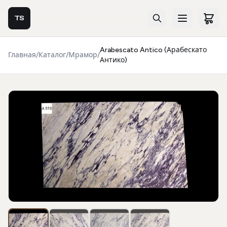
TS
Arabescato Antico (Арабескато
Главная
/
Каталог
/
Мрамор
/
Антико)
Фотогалерея