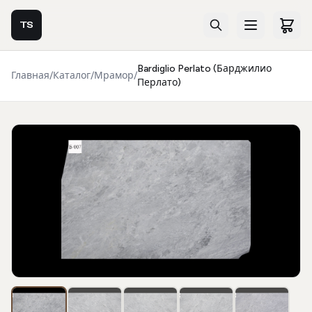
TS
Bardiglio Perlato (Барджилио
Главная
/
Каталог
/
Мрамор
/
Перлато)
Фотогалерея