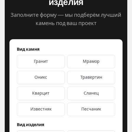
изделия
Заполните форму — мы подберём лучший
камень под ваш проект
Вид камня
Гранит
Мрамор
Оникс
Травертин
Кварцит
Сланец
Известняк
Песчаник
Вид изделия