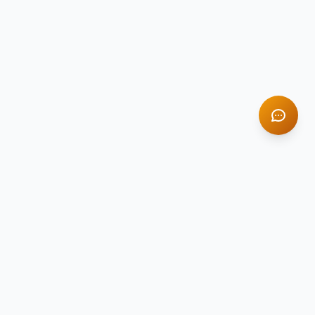
TITAN STONE
TS
Натуральный камень премиум-класса
Компания Titan Stone — ведущий поставщик