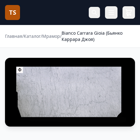
TS
Bianco Carrara Gioia (Бьянко
Главная
/
Каталог
/
Мрамор
/
Каррара Джоя)
Фотогалерея