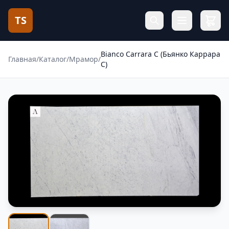
TS
Bianco Carrara С (Бьянко Каррара
Главная
/
Каталог
/
Мрамор
/
C)
Фотогалерея