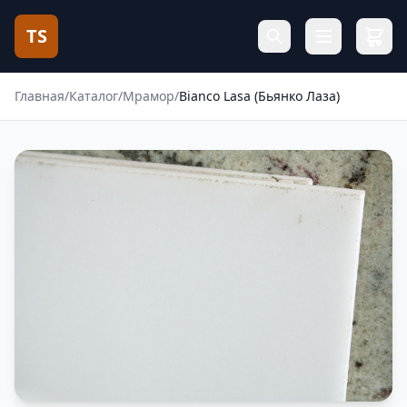
TS
Главная
/
Каталог
/
Мрамор
/
Bianco Lasa (Бьянко Лаза)