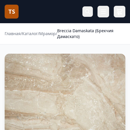
TS
Breccia Damaskata (Брекчия
Главная
/
Каталог
/
Мрамор
/
Дамаскато)