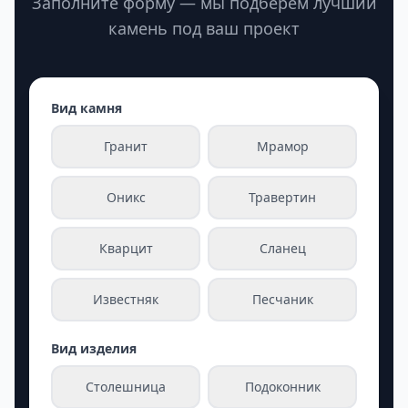
Заполните форму — мы подберём лучший
камень под ваш проект
Вид камня
Гранит
Мрамор
Оникс
Травертин
Кварцит
Сланец
Известняк
Песчаник
Вид изделия
Столешница
Подоконник