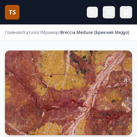
TS
Главная
/
Каталог
/
Мрамор
/
Breccia Meduse (Брекчия Медуз)