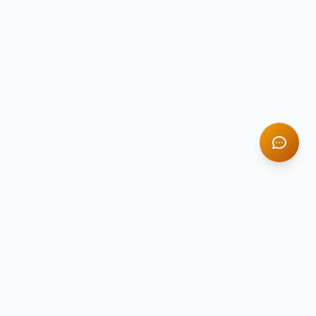
TITAN STONE
TS
Натуральный камень премиум-класса