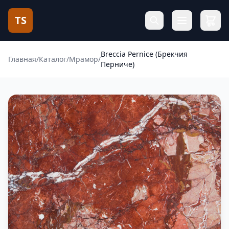
TS
Breccia Pernice (Брекчия
Главная
/
Каталог
/
Мрамор
/
Перниче)