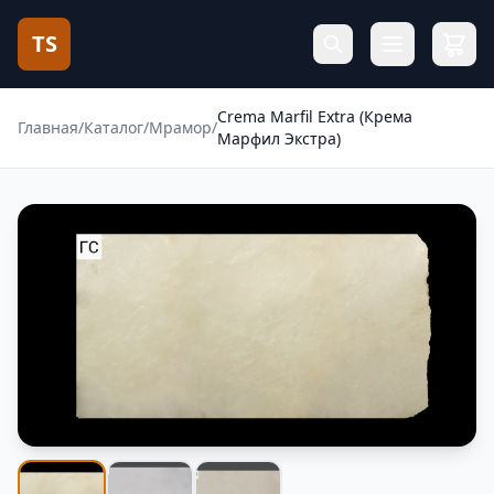
TS
Crema Marfil Extra (Крема
Главная
/
Каталог
/
Мрамор
/
Марфил Экстра)
Фотогалерея