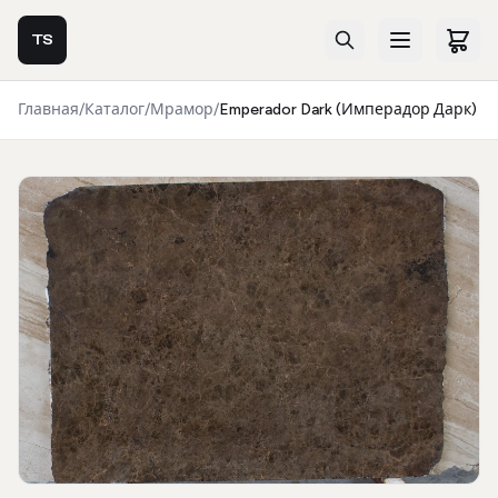
TS
Главная
/
Каталог
/
Мрамор
/
Emperador Dark (Имперадор Дарк)