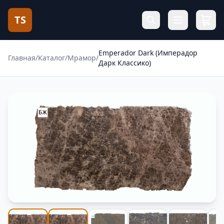
TS
Emperador Dark (Имперадор
Главная
/
Каталог
/
Мрамор
/
Дарк Классико)
Фотогалерея