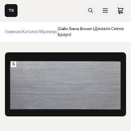
TS
Giallo Siena Brown (Джиало Сиена
Главная
/
Каталог
/
Мрамор
/
Браун)
Фотогалерея