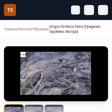
TS
Grigio Orobico Extra (Гриджио
Главная
/
Каталог
/
Мрамор
/
Оробико Экстра)
Фотогалерея