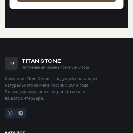
TITAN STONE
TS
Натуральный камень премиум-класса
Компания Titan Stone — ведущий поставщик
натурального камня в России с 2014 года.
Гранит, мрамор, оникс и травертин для
вашего интерьера.