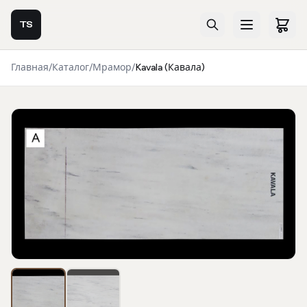
TS
Главная
/
Каталог
/
Мрамор
/
Kavala (Кавала)
Фотогалерея