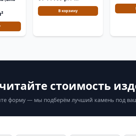
В корзину
м²
у
читайте стоимость из
те форму — мы подберём лучший камень под ва