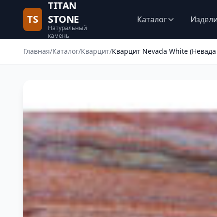
TITAN
TS
STONE
Каталог
Издел
Натуральный
камень
Главная
/
Каталог
/
Кварцит
/
Кварцит Nevada White (Невада