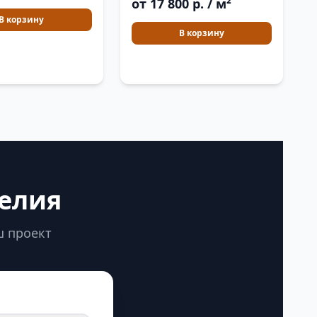
от 17 800 р. / м²
В корзину
В корзину
делия
ш проект