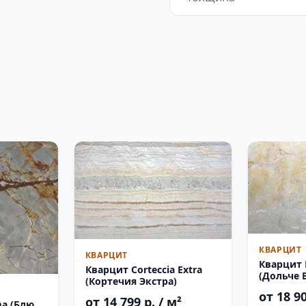
КВАРЦИТ
КВАРЦИТ
Кварцит D
Кварцит Corteccia Extra
(Дольче 
(Кортечия Экстра)
от 18 90
от 14 799 р. / м²
ma (Блю