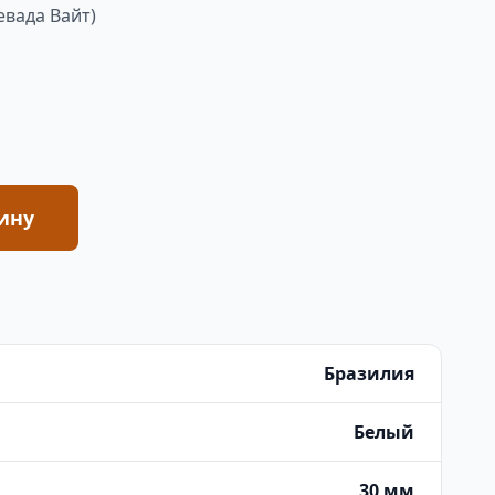
евада Вайт)
ину
Бразилия
Белый
30 мм