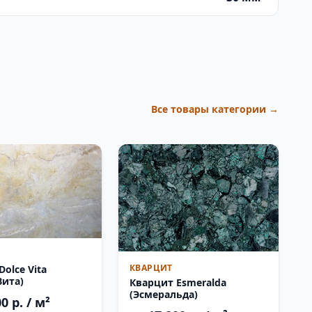
Все товары категории →
КВАРЦИТ
olce Vita
Вита)
Кварцит Esmeralda
(Эсмеральда)
0 р. / м²