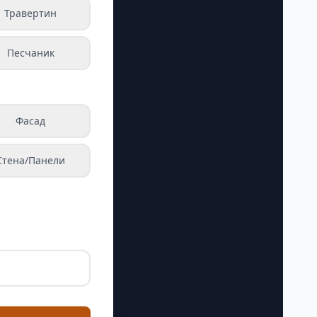
Травертин
Песчаник
Фасад
Стена/Панели