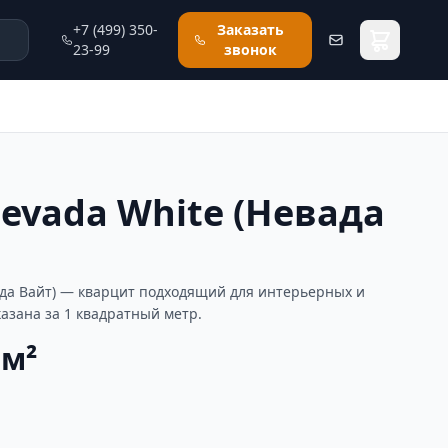
+7 (499) 350-
Заказать
23-99
звонок
evada White (Невада
ада Вайт) — кварцит подходящий для интерьерных и
казана за 1 квадратный метр.
 м²