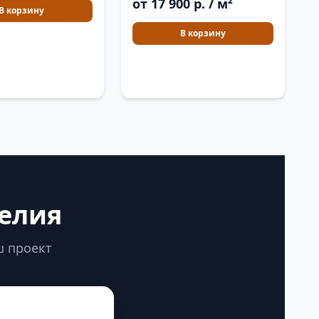
от 17 900 р. / м²
В корзину
В корзину
делия
ш проект