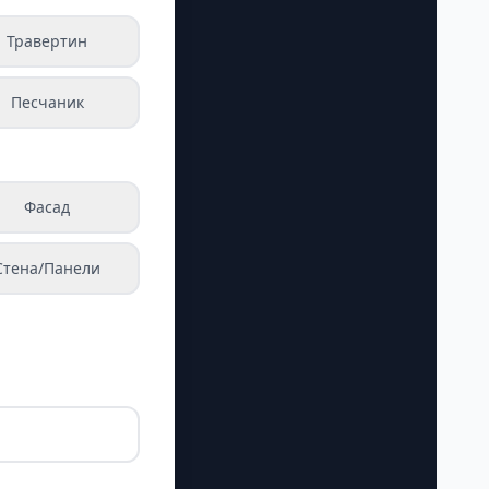
Травертин
Песчаник
Фасад
Стена/Панели