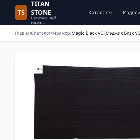
TITAN
TS
STONE
Каталог
Издел
Натуральный
камень
Главная
/
Каталог
/
Мрамор
/
Magic Black VC (Мэджик Блэк VC