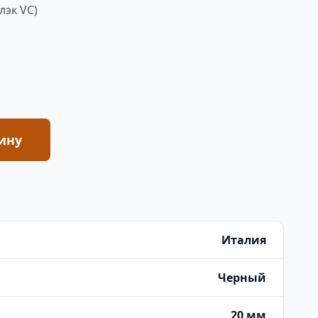
лэк VC)
ину
Италия
Черный
20 мм