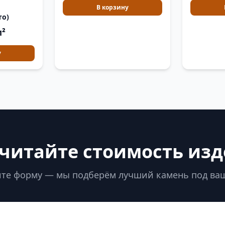
В корзину
то)
м²
у
читайте стоимость из
те форму — мы подберём лучший камень под ва