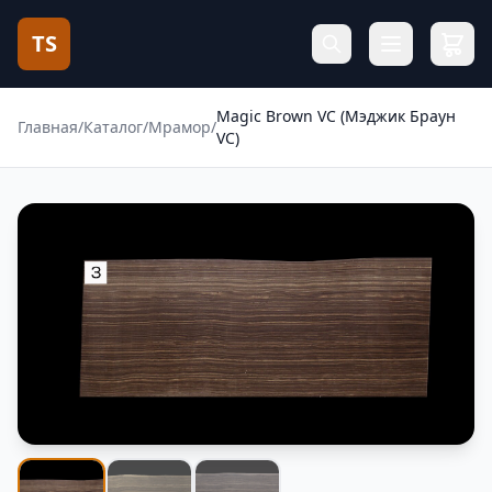
TS
Magic Brown VC (Мэджик Браун
Главная
/
Каталог
/
Мрамор
/
VC)
Фотогалерея