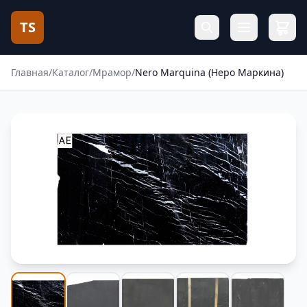
TS
Главная
/
Каталог
/
Мрамор
/
Nero Marquina (Неро Маркина)
Фотогалерея