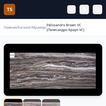
TS
Palissandro Brown VC
Главная
/
Каталог
/
Мрамор
/
(Палисандро Браун VC)
Фотогалерея