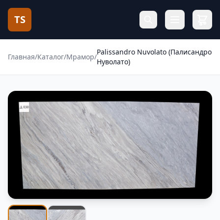
TS
Palissandro Nuvolato (Палисандро
Главная
/
Каталог
/
Мрамор
/
Нуволато)
Фотогалерея