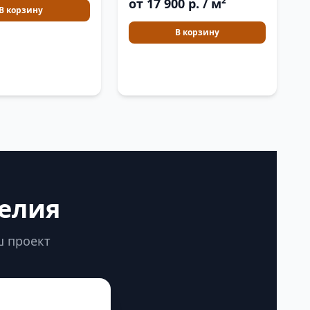
от 17 900 р. / м²
В корзину
В корзину
делия
ш проект