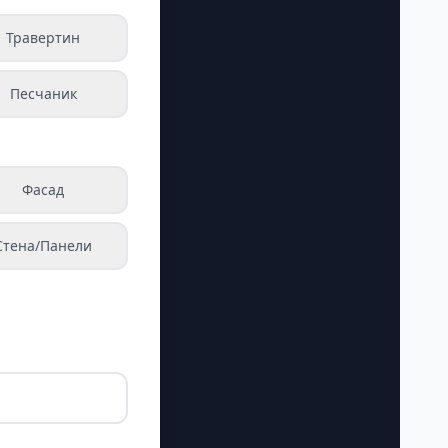
Травертин
Песчаник
Фасад
Стена/Панели