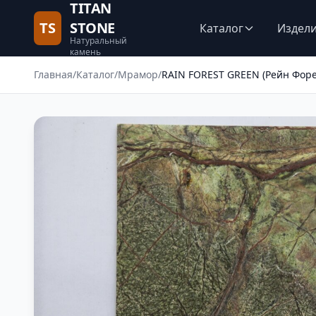
TITAN
TS
STONE
Каталог
Издел
Натуральный
камень
Главная
/
Каталог
/
Мрамор
/
RAIN FOREST GREEN (Рейн Форе