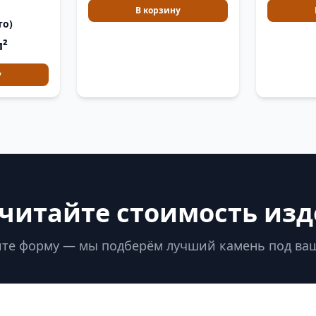
В корзину
то)
м²
у
читайте стоимость из
те форму — мы подберём лучший камень под ва