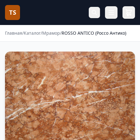
TS
Главная
/
Каталог
/
Мрамор
/
ROSSO ANTICO (Россо Антико)