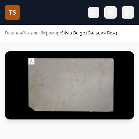
TS
Главная
/
Каталог
/
Мрамор
/
Silvia Beige (Сильвия Беж)
Фотогалерея