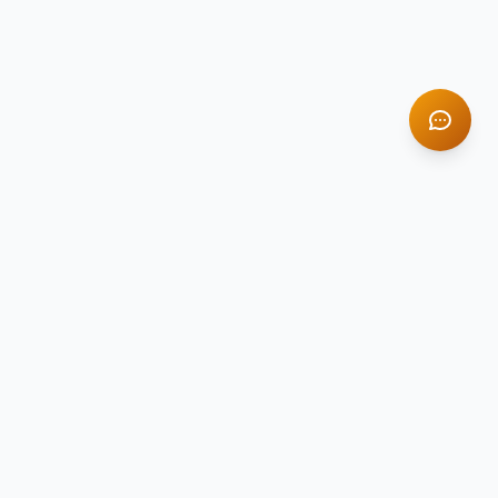
TITAN STONE
TS
Натуральный камень премиум-класса
Компания Titan Stone — ведущий поставщик
натурального камня в России с 2014 года.
Гранит, мрамор, оникс и травертин для
вашего интерьера.