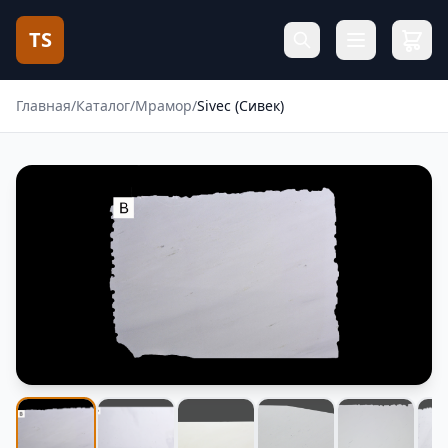
TS
Главная
/
Каталог
/
Мрамор
/
Sivec (Сивек)
Фотогалерея