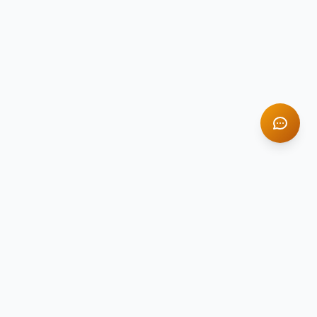
TITAN STONE
TS
Натуральный камень премиум-класса
Компания Titan Stone — ведущий поставщик