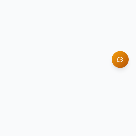
TITAN STONE
TS
Натуральный камень премиум-класса