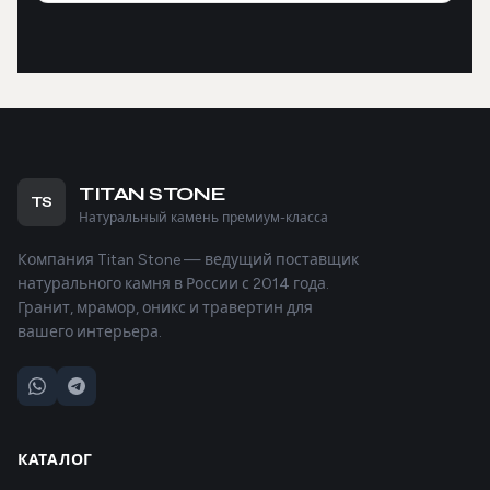
TITAN STONE
TS
Натуральный камень премиум-класса
Компания Titan Stone — ведущий поставщик
натурального камня в России с 2014 года.
Гранит, мрамор, оникс и травертин для
вашего интерьера.
КАТАЛОГ