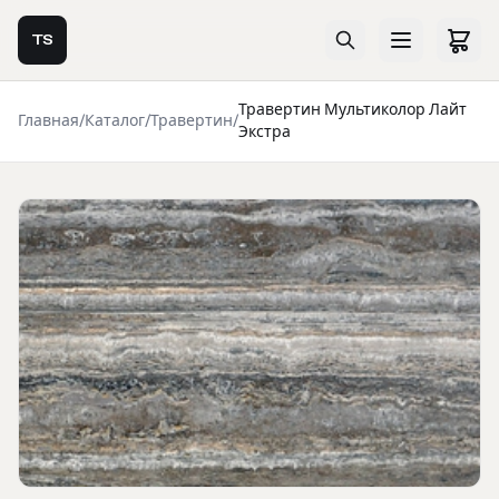
TS
Травертин Мультиколор Лайт
Главная
/
Каталог
/
Травертин
/
Экстра